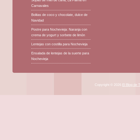
Carnavales
Bolitas de coco y chocolate, dulce de
Navidad
Postre para Nochevieja: Naranja con
crema de yogurt y sorbete de limón
Lentejas con costilla para Nochevieja
Ensalada de lentejas de la suerte para
Nochevieja
Copyright © 2026
El Blog de 