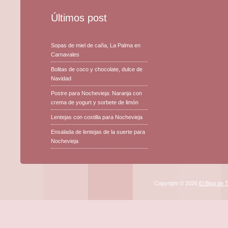
Últimos post
Sopas de miel de caña, La Palma en
Carnavales
Bolitas de coco y chocolate, dulce de
Navidad
Postre para Nochevieja: Naranja con
crema de yogurt y sorbete de limón
Lentejas con costilla para Nochevieja
Ensalada de lentejas de la suerte para
Nochevieja
Copyright © 2026
El Blog de 