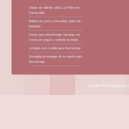
Sopas de miel de caña, La Palma en
Carnavales
Bolitas de coco y chocolate, dulce de
Navidad
Postre para Nochevieja: Naranja con
crema de yogurt y sorbete de limón
Lentejas con costilla para Nochevieja
Ensalada de lentejas de la suerte para
Nochevieja
Copyright © 2026
El Blog de 